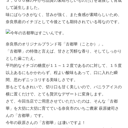
３，０００株の中から品質の素晴らしいものだけを選抜して育成
して誕生しました。
味にばらつきがなく、甘みが強く、また食感が素晴らしいため、
奈良県産のイチゴとして今後とても期待されている苺なのです。
奈良県のオリジナルブランド苺「古都華（ことか）」。
「古都華」の特徴と言えば、甘さと芳醇な香り、そしてしっかり
とした歯ごたえ。
平均的なイチゴの糖度が１１～１２度であるのに対して、１５度
以上あるにもかかわらず、程よい酸味もあって、口に入れた瞬
間、思わずニッコリする美味しさです。
形もとてもきれいで、切り口も甘く美しいので、バニラアイスの
横に置くだけで、とても贅沢なデザートに変身します。
さて、今回当店でご用意させていただいたのは、そんな「古都
華」を大切に大切に育てている奈良市のいちご農家 萩原健司さ
んの「古都華」です。
今年の萩原さんの「古都華」は凄いですよ！