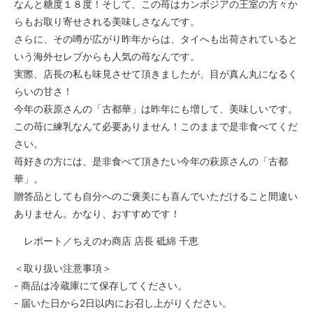
なんと糖度１８度！そして、この苺はカンボジアの王室の方々か
らもお取り寄せされる美味しさなんです。
さらに、その噂が広がり昨年からは、タイへも出荷されていると
いう海外セレブからも人気の苺なんです。
実際、店長の私も味見させて頂きましたが、目が真ん丸になるく
らいの甘さ！
今年の萩原さんの「古都華」は昨年にも増して、美味しいです。
この苺に練乳なんて必要ありません！このままで是非食べてくだ
さい。
苺好きの方には、是非食べて頂きたい今年の萩原さんの「古都
華」。
贈答品としても自分へのご褒美にも喜んでいただけること間違い
ありません。かなり、おすすめです！
レポート／ちえのわ商店 店長 砥綿 千恵
＜取り扱い注意事項＞
- 商品は冷蔵庫にて保存してください。
- 届いた日から2日以内にお召し上がりください。