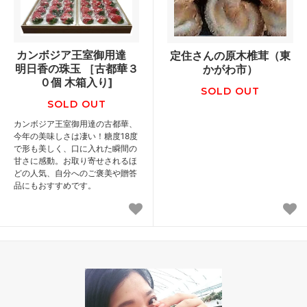
カンボジア王室御用達
定住さんの原木椎茸（東
明日香の珠玉 ［古都華３
かがわ市）
０個 木箱入り]
SOLD OUT
SOLD OUT
カンボジア王室御用達の古都華、
今年の美味しさは凄い！糖度18度
で形も美しく、口に入れた瞬間の
甘さに感動。お取り寄せされるほ
どの人気、自分へのご褒美や贈答
品にもおすすめです。